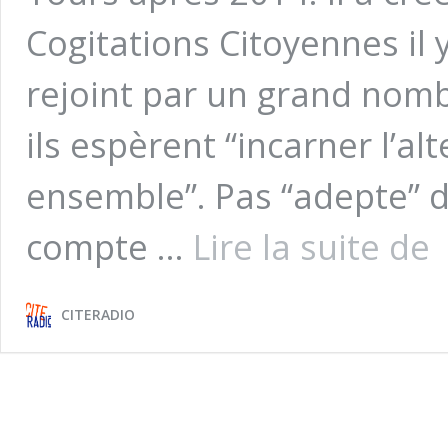
Cogitations Citoyennes il y
rejoint par un grand nom
ils espèrent “incarner l’alt
ensemble”. Pas “adepte”
[C
compte …
Lire la suite de
Él
Mu
de
CITERADIO
To
20
In
de
ca
:
A