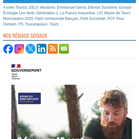
A votre Tour(s)
,
EELV
,
élections
,
Emmanuel Denis
,
Eternal Sunshine
,
Europe
Écologie Les Verts
,
Génération.s
,
La France Insoumise
,
LFI
,
Mairie de Tours
,
Municipales 2020
,
Parti communiste français
,
Parti Socialiste
,
PCF
,
Pour
Demain
,
PS
,
Tourangeaux
,
Tours
NOS RÉSEAUX SOCIAUX