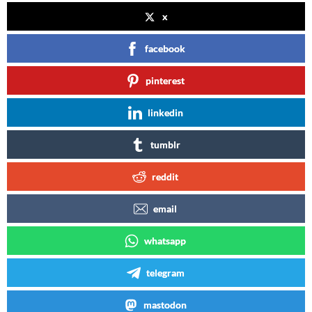
x
facebook
pinterest
linkedin
tumblr
reddit
email
whatsapp
telegram
mastodon