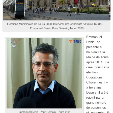
Élections Municipales de Tours 2020, Interview des candidats : A votre Tour(s) ! –
Emmanuel Denis, Pour Demain, Tours 2020
Emmanuel
Denis, se
présente à
nouveau à la
Mairie de Tours
après 2014. Il a
créé, pour cette
élection,
Cogitations
Citoyennes il y
a trois ans.
Depuis, il a été
rejoint par un
grand nombre
de personnes
Emmanuel Denis, Pour Demain, Tours 2020
et, ensemble, ils