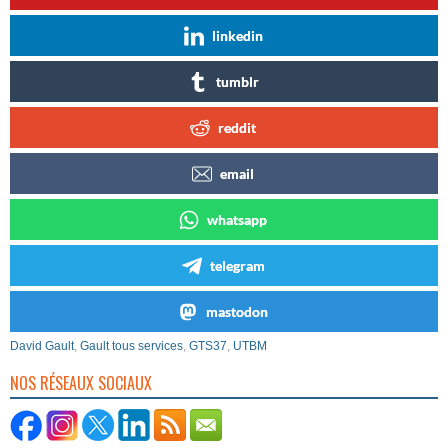
linkedin
tumblr
reddit
email
whatsapp
telegram
mastodon
David Gault
,
Gault tous services
,
GTS37
,
UTBM
NOS RÉSEAUX SOCIAUX