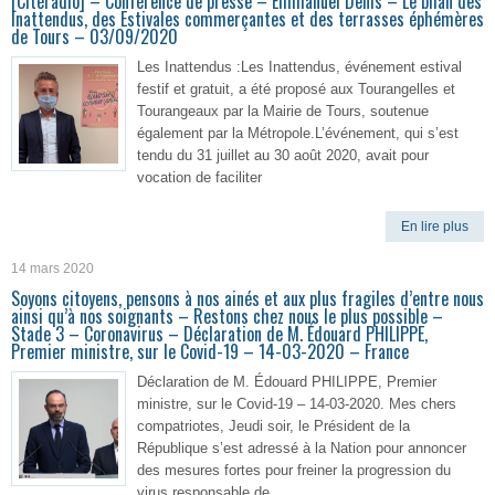
[Citéradio] – Conférence de presse – Emmanuel Denis – Le bilan des
Inattendus, des Estivales commerçantes et des terrasses éphémères
de Tours – 03/09/2020
Les Inattendus :Les Inattendus, événement estival
festif et gratuit, a été proposé aux Tourangelles et
Tourangeaux par la Mairie de Tours, soutenue
également par la Métropole.L’événement, qui s’est
tendu du 31 juillet au 30 août 2020, avait pour
vocation de faciliter
En lire plus
14 mars 2020
Soyons citoyens, pensons à nos ainés et aux plus fragiles d’entre nous
ainsi qu’à nos soignants – Restons chez nous le plus possible –
Stade 3 – Coronavirus – Déclaration de M. Édouard PHILIPPE,
Premier ministre, sur le Covid-19 – 14-03-2020 – France
Déclaration de M. Édouard PHILIPPE, Premier
ministre, sur le Covid-19 – 14-03-2020. Mes chers
compatriotes, Jeudi soir, le Président de la
République s’est adressé à la Nation pour annoncer
des mesures fortes pour freiner la progression du
virus responsable de