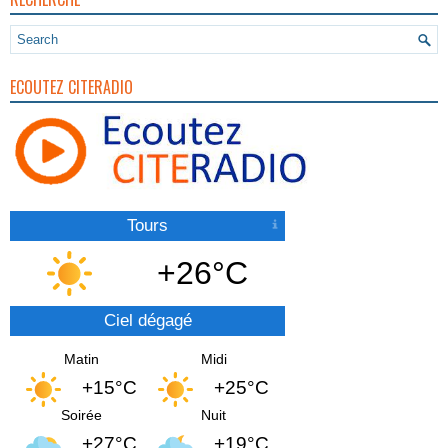
ECOUTEZ CITERADIO
Tours
+26°C
Ciel dégagé
Matin
Midi
+15°C
+25°C
Soirée
Nuit
+27°C
+19°C