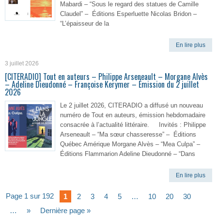
Mabardi – “Sous le regard des statues de Camille
Claudel” – Éditions Esperluette Nicolas Bridon –
“L’épaisseur de la
En lire plus
3 juillet 2026
[CITERADIO] Tout en auteurs – Philippe Arseneault – Morgane Alvès
– Adeline Dieudonné – Françoise Kerymer – Émission du 2 juillet
2026
Le 2 juillet 2026, CITERADIO a diffusé un nouveau
numéro de Tout en auteurs, émission hebdomadaire
consacrée à l’actualité littéraire. Invités : Philippe
Arseneault – “Ma sœur chasseresse” – Éditions
Québec Amérique Morgane Alvès – “Mea Culpa” –
Éditions Flammarion Adeline Dieudonné – “Dans
En lire plus
Page 1 sur 192
1
2
3
4
5
…
10
20
30
…
»
Dernière page »