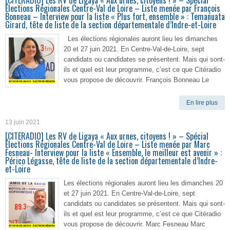
[CITERADIO] Les RV de Ligaya « Aux urnes, citoyens ! » – Spécial
Élections Régionales Centre-Val de Loire – Liste menée par François
Bonneau – Interview pour la liste « Plus fort, ensemble » : Temanuata
Girard, tête de liste de la section départementale d’Indre-et-Loire
Les élections régionales auront lieu les dimanches
20 et 27 juin 2021. En Centre-Val-de-Loire, sept
candidats ou candidates se présentent. Mais qui sont-
ils et quel est leur programme, c’est ce que Citéradio
vous propose de découvrir. François Bonneau Le
En lire plus
13 juin 2021
[CITERADIO] Les RV de Ligaya « Aux urnes, citoyens ! » – Spécial
Élections Régionales Centre-Val de Loire – Liste menée par Marc
Fesneau- Interview pour la liste « Ensemble, le meilleur est avenir » :
Périco Légasse, tête de liste de la section départementale d’Indre-
et-Loire
Les élections régionales auront lieu les dimanches 20
et 27 juin 2021. En Centre-Val-de-Loire, sept
candidats ou candidates se présentent. Mais qui sont-
ils et quel est leur programme, c’est ce que Citéradio
vous propose de découvrir. Marc Fesneau Marc