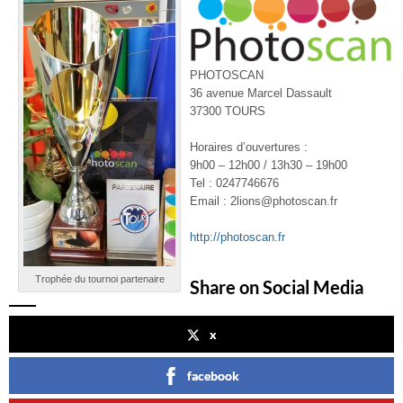
PHOTOSCAN
36 avenue Marcel Dassault
37300 TOURS
Horaires d’ouvertures :
9h00 – 12h00 / 13h30 – 19h00
Tel : 0247746676
Email : 2lions@photoscan.fr
http://photoscan.fr
Trophée du tournoi partenaire
Share on Social Media
x
facebook