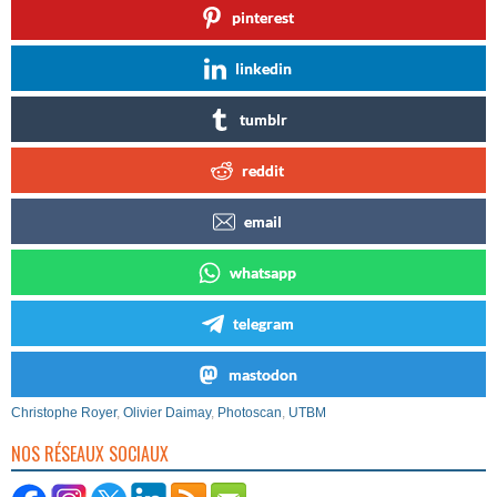
pinterest
linkedin
tumblr
reddit
email
whatsapp
telegram
mastodon
Christophe Royer
,
Olivier Daimay
,
Photoscan
,
UTBM
NOS RÉSEAUX SOCIAUX