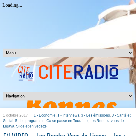
1 octobre 2017
1 - Economie
,
1 - Interviews
,
3 - Les émissions
,
3 - Santé et
Social
,
5 - Le programme
,
Ca se passe en Touraine
,
Les Rendez-vous de
Ligaya
,
Slide et en vedette
EN VIDEO – Les Rendez-Vous de Ligaya – les «