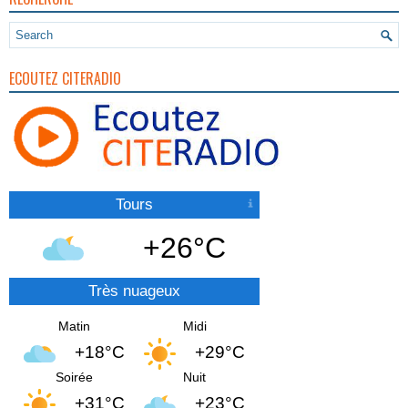
ECOUTEZ CITERADIO
Tours
+26°C
Très nuageux
Matin
Midi
+18°C
+29°C
Soirée
Nuit
+31°C
+23°C