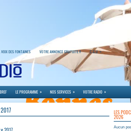
»
A VOIX DES FONTAINES
VOTRE ANNONCE GRATUITE !!
C.G.U.
»
»
»
 BREF
LE PROGRAMME
NOS SERVICES
VOTRE RADIO
 2017
LES PODC
2026
Aucun pod
re 2017