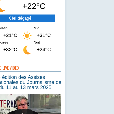
+22°C
Ciel dégagé
Matin
Midi
+21°C
+31°C
oirée
Nuit
+32°C
+24°C
O LIVE VIDEO
édition des Assises
ationales du Journalisme de
du 11 au 13 mars 2025