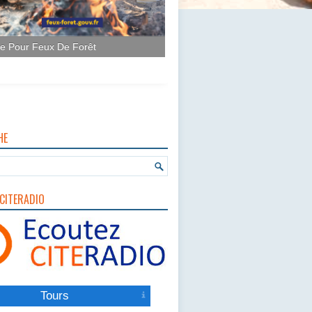
ce Pour Feux De Forêt
HE
CITERADIO
Tours