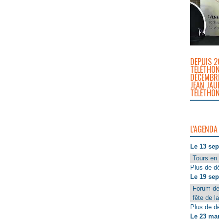
DEPUIS 2
TÉLÉTHON
DÉCEMBRE
JEAN JAU
TÉLÉTHON
L'AGENDA
Le 13 se
Tours en 
Plus de dé
Le 19 se
Forum de
fête de l
Plus de dé
Le 23 ma