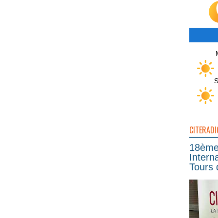
S
CITERADI
18ème 
Intern
Tours 