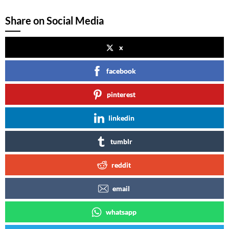
Share on Social Media
x
facebook
pinterest
linkedin
tumblr
reddit
email
whatsapp