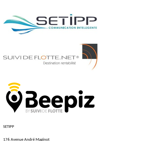
SETIPP
176 Avenue André Maginot