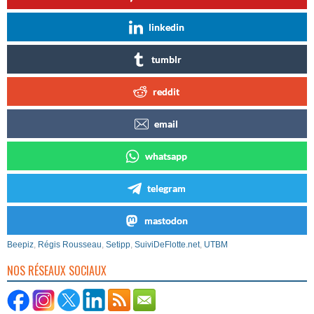
linkedin
tumblr
reddit
email
whatsapp
telegram
mastodon
Beepiz
,
Régis Rousseau
,
Setipp
,
SuiviDeFlotte.net
,
UTBM
NOS RÉSEAUX SOCIAUX