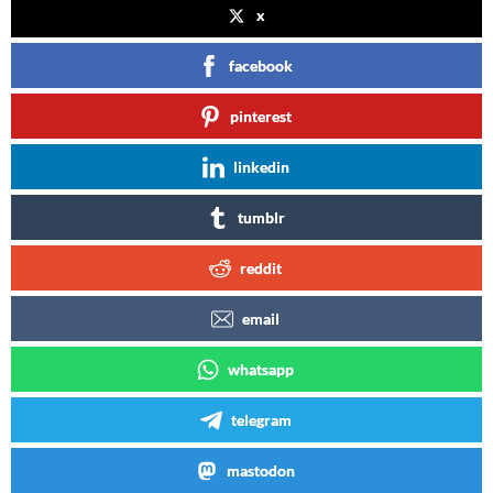
x
facebook
pinterest
linkedin
tumblr
reddit
email
whatsapp
telegram
mastodon