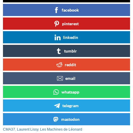
facebook
pinterest
linkedin
tumblr
reddit
email
whatsapp
telegram
mastodon
CMA37
,
Laurent Lissy
,
Les Machines de Léonard