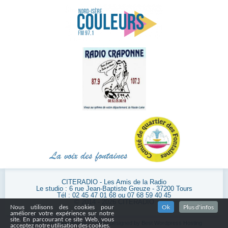
CITERADIO - Les Amis de la Radio
Le studio : 6 rue Jean-Baptiste Greuze - 37200 Tours
Tél : 02 45 47 01 68 ou 07 68 59 40 45
© 2014 - 2026 CITERADIO
Nous utilisons des cookies pour
Ok
Plus d'infos
améliorer votre expérience sur notre
site. En parcourant ce site Web, vous
Powered by
WordPress
| Theme designed by
Best Wordpress Hosting
acceptez notre utilisation des cookies.