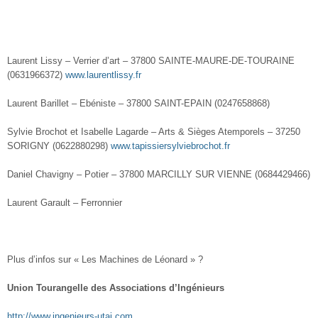
Laurent Lissy – Verrier d’art – 37800 SAINTE-MAURE-DE-TOURAINE
(0631966372)
www.laurentlissy.fr
Laurent Barillet – Ebéniste – 37800 SAINT-EPAIN (0247658868)
Sylvie Brochot et Isabelle Lagarde – Arts & Sièges Atemporels – 37250
SORIGNY (0622880298)
www.tapissiersylviebrochot.fr
Daniel Chavigny – Potier – 37800 MARCILLY SUR VIENNE (0684429466)
Laurent Garault – Ferronnier
Plus d’infos sur « Les Machines de Léonard » ?
Union Tourangelle des Associations d’Ingénieurs
http://www.ingenieurs-utai.com