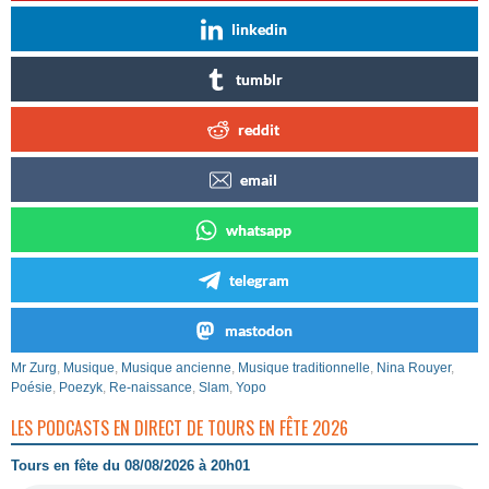
linkedin
tumblr
reddit
email
whatsapp
telegram
mastodon
Mr Zurg
,
Musique
,
Musique ancienne
,
Musique traditionnelle
,
Nina Rouyer
,
Poésie
,
Poezyk
,
Re-naissance
,
Slam
,
Yopo
LES PODCASTS EN DIRECT DE TOURS EN FÊTE 2026
Tours en fête du 08/08/2026 à 20h01