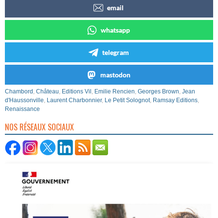
email
whatsapp
telegram
mastodon
Chambord
,
Château
,
Editions Vil
,
Emilie Rencien
,
Georges Brown
,
Jean
d'Haussonville
,
Laurent Charbonnier
,
Le Petit Solognot
,
Ramsay Editions
,
Renaissance
NOS RÉSEAUX SOCIAUX