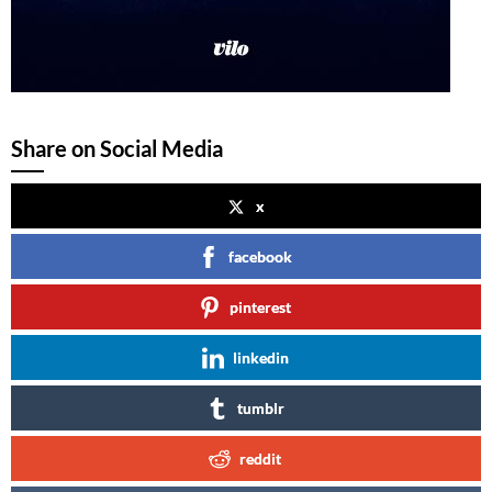
Share on Social Media
x
facebook
pinterest
linkedin
tumblr
reddit