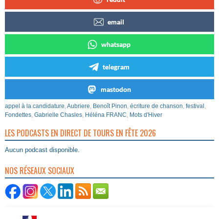
email
whatsapp
telegram
mastodon
appel à la candidature
,
Aubriere
,
Benoît Pinon
,
écriture de chanson
,
festival
,
Fondettes
,
Gabrielle Chasles
,
Héléna FRANC
,
Mots d'Hiver
LES PODCASTS EN DIRECT DE TOURS EN FÊTE 2026
Aucun podcast disponible.
NOS RÉSEAUX SOCIAUX