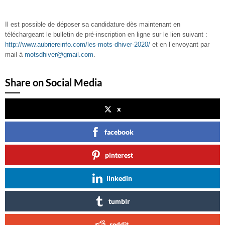
Il est possible de déposer sa candidature dès maintenant en
téléchargeant le bulletin de pré-inscription en ligne sur le lien suivant :
http://www.aubriereinfo.com/les-mots-dhiver-2020/
et en l’envoyant par
mail à
motsdhiver@gmail.com
.
Share on Social Media
x
facebook
pinterest
linkedin
tumblr
reddit