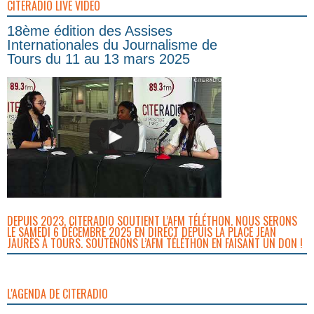
CITERADIO LIVE VIDEO
18ème édition des Assises
Internationales du Journalisme de
Tours du 11 au 13 mars 2025
DEPUIS 2023, CITERADIO SOUTIENT L’AFM TÉLÉTHON. NOUS SERONS
LE SAMEDI 6 DÉCEMBRE 2025 EN DIRECT DEPUIS LA PLACE JEAN
JAURÈS À TOURS. SOUTENONS L’AFM TÉLÉTHON EN FAISANT UN DON !
L'AGENDA DE CITERADIO