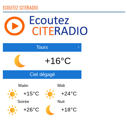
ECOUTEZ CITERADIO
Tours
+16°C
Ciel dégagé
Matin
Midi
+15°C
+24°C
Soirée
Nuit
+26°C
+18°C