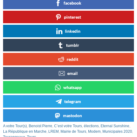
facebook
pinterest
linkedin
tumblr
reddit
email
whatsapp
telegram
mastodon
A votre Tour(s)
,
Benoist Pierre
,
C’est votre Tours
,
élections
,
Eternal Sunshine
,
La République en Marche
,
LREM
,
Mairie de Tours
,
Modem
,
Municipales 2020
,