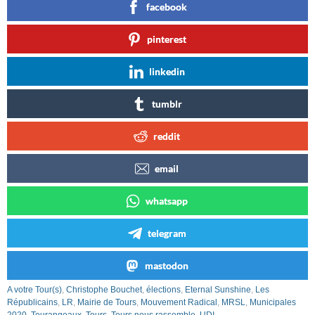
facebook
pinterest
linkedin
tumblr
reddit
email
whatsapp
telegram
mastodon
A votre Tour(s)
,
Christophe Bouchet
,
élections
,
Eternal Sunshine
,
Les
Républicains
,
LR
,
Mairie de Tours
,
Mouvement Radical
,
MRSL
,
Municipales