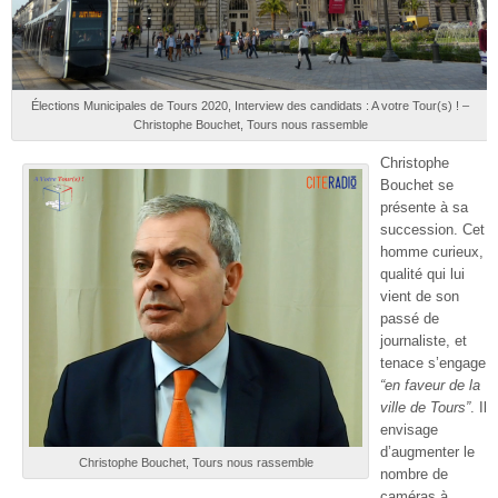
Élections Municipales de Tours 2020, Interview des candidats : A votre Tour(s) ! –
Christophe Bouchet, Tours nous rassemble
Christophe
Bouchet se
présente à sa
succession. Cet
homme curieux,
qualité qui lui
vient de son
passé de
journaliste, et
tenace s’engage
“en faveur de la
ville de Tours”
. Il
envisage
d’augmenter le
Christophe Bouchet, Tours nous rassemble
nombre de
caméras à