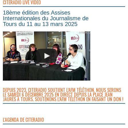
CITERADIO LIVE VIDEO
18ème édition des Assises
Internationales du Journalisme de
Tours du 11 au 13 mars 2025
DEPUIS 2023, CITERADIO SOUTIENT L’AFM TÉLÉTHON. NOUS SERONS
LE SAMEDI 6 DÉCEMBRE 2025 EN DIRECT DEPUIS LA PLACE JEAN
JAURÈS À TOURS. SOUTENONS L’AFM TÉLÉTHON EN FAISANT UN DON !
L'AGENDA DE CITERADIO