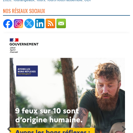
2020
,
Tourangeaux
,
Tours
,
Tours nous rassemble
,
UDI
NOS RÉSEAUX SOCIAUX