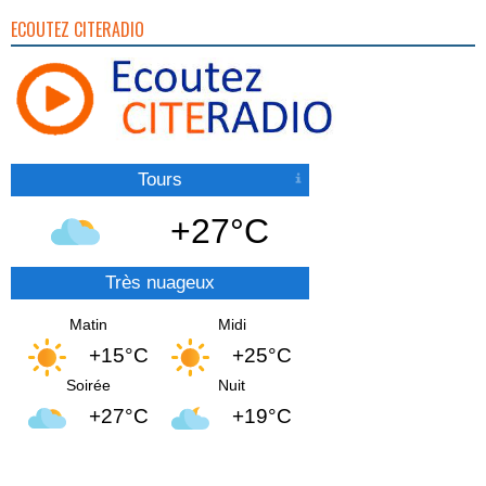
ECOUTEZ CITERADIO
Tours
+27°C
Très nuageux
Matin
Midi
+15°C
+25°C
Soirée
Nuit
+27°C
+19°C