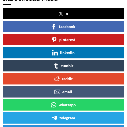
x
facebook
pinterest
linkedin
tumblr
reddit
email
whatsapp
telegram