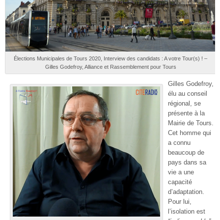
Élections Municipales de Tours 2020, Interview des candidats : A votre Tour(s) ! –
Gilles Godefroy, Alliance et Rassemblement pour Tours
Gilles Godefroy,
élu au conseil
régional, se
présente à la
Mairie de Tours.
Cet homme qui
a connu
beaucoup de
pays dans sa
vie a une
capacité
d’adaptation.
Pour lui,
l’isolation est