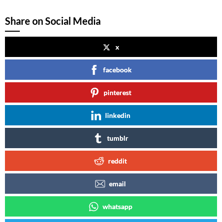
Share on Social Media
x
facebook
pinterest
linkedin
tumblr
reddit
email
whatsapp