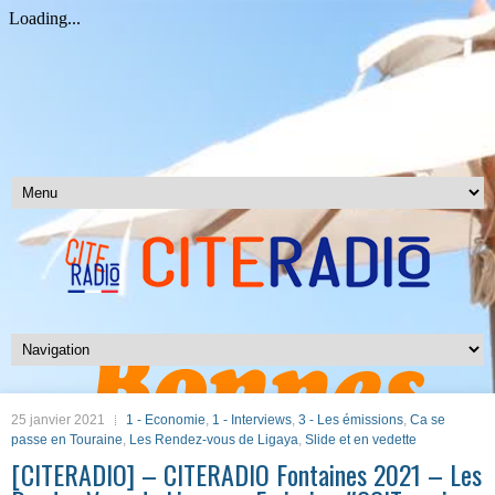
25 janvier 2021
1 - Economie
,
1 - Interviews
,
3 - Les émissions
,
Ca se
passe en Touraine
,
Les Rendez-vous de Ligaya
,
Slide et en vedette
[CITERADIO] – CITERADIO Fontaines 2021 – Les