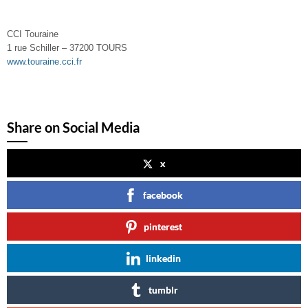
CCI Touraine
1 rue Schiller – 37200 TOURS
www.touraine.cci.fr
Share on Social Media
x
facebook
pinterest
linkedin
tumblr