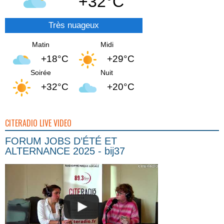
+32°C
Très nuageux
Matin
Midi
+18°C
+29°C
Soirée
Nuit
+32°C
+20°C
CITERADIO LIVE VIDEO
FORUM JOBS D’ÉTÉ ET
ALTERNANCE 2025 - bij37