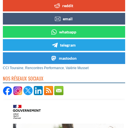
reddit
email
whatsapp
telegram
mastodon
CCI Touraine
,
Rencontres Performance
,
Valérie Musset
NOS RÉSEAUX SOCIAUX