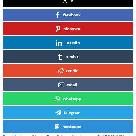
x
facebook
pinterest
linkedin
tumblr
reddit
email
whatsapp
telegram
mastodon