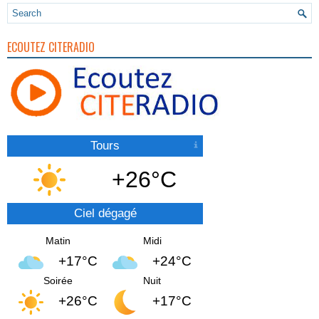
ECOUTEZ CITERADIO
Tours
+26°C
Ciel dégagé
Matin
Midi
+17°C
+24°C
Soirée
Nuit
+26°C
+17°C