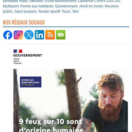
Bestabée Haas
,
citéradio
,
Ecole Buissonnière
,
Laurence CHAPCOUCOU
,
Multisport
,
Parole aux habitants
,
Questionnaire
,
récré en herbe
,
Reunion
public
,
Saint exupery
,
Terrain sporitf
,
Tours
,
Vert
NOS RÉSEAUX SOCIAUX