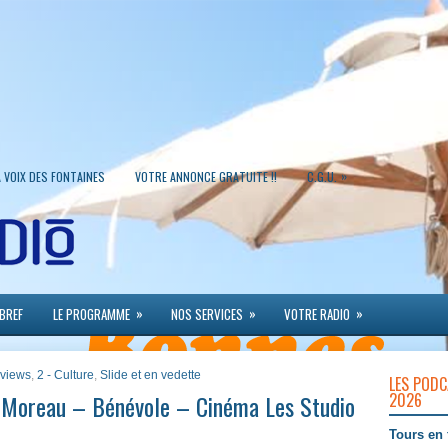
»
A VOIX DES FONTAINES
VOTRE ANNONCE GRATUITE !!
C.G.U.
»
»
»
 BREF
LE PROGRAMME
NOS SERVICES
VOTRE RADIO
erviews
,
2 - Culture
,
Slide et en vedette
LES PODC
 Moreau – Bénévole – Cinéma Les Studio
2026
Tours en 