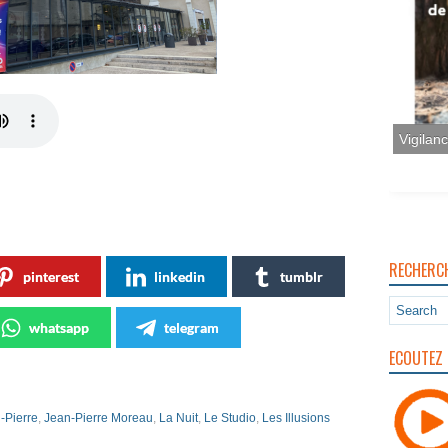
Vigilan
RECHERC
pinterest
linkedin
tumblr
whatsapp
telegram
ECOUTEZ 
-Pierre
,
Jean-Pierre Moreau
,
La Nuit
,
Le Studio
,
Les Illusions