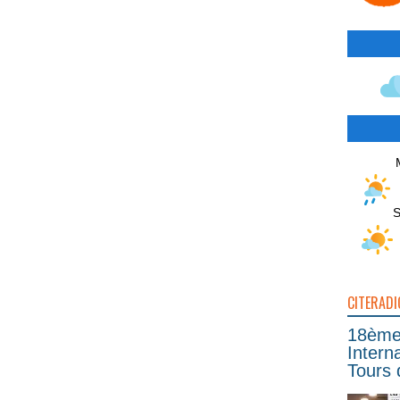
S
CITERADI
18ème 
Intern
Tours 