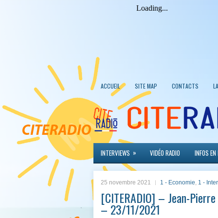
ACCUEIL
SITE MAP
CONTACTS
L
»
INTERVIEWS
VIDÉO RADIO
INFOS EN
25 novembre 2021
1 - Economie
,
1 - Int
[CITERADIO] – Jean-Pierre
– 23/11/2021