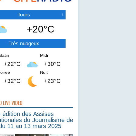
Tours
+20°C
Très nuageux
Matin
Midi
+22°C
+30°C
oirée
Nuit
+32°C
+23°C
O LIVE VIDEO
édition des Assises
ationales du Journalisme de
du 11 au 13 mars 2025