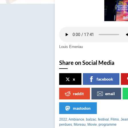
Louis Emeriau
Share on Social Media
x
facebook
reddit
email
mastodon
2022
,
Ambiance
,
balzac
,
festival
,
Films
,
Jean
perdues
,
Moreau
,
Movie
,
programme