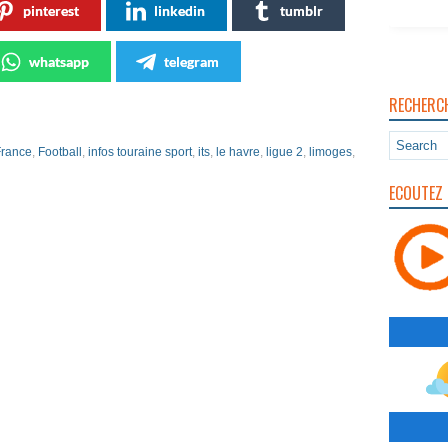
pinterest
linkedin
tumblr
whatsapp
telegram
RECHERC
France
,
Football
,
infos touraine sport
,
its
,
le havre
,
ligue 2
,
limoges
,
ECOUTEZ 