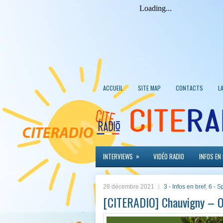
ACCUEIL
SITE MAP
CONTACTS
L
»
INTERVIEWS
VIDÉO RADIO
INFOS EN
28 décembre 2021
3 - Infos en bref
,
6 - S
[CITERADIO] Chauvigny – 