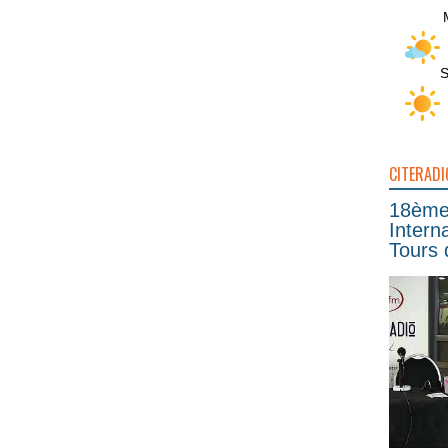
S
CITERADI
18ème 
Intern
Tours 