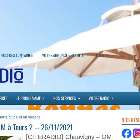
»
A VOIX DES FONTAINES
VOTRE ANNONCE GRATUITE !!
C.G.U.
»
»
»
 BREF
LE PROGRAMME
NOS SERVICES
VOTRE RADIO
ports
,
Slide et en vedette
NOS RÉS
OM à Tours ? – 26/11/2021
[CITERADIO] Chauvigny – OM