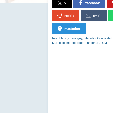
x
facebook
reddit
email
mastodon
beaublanc
,
chauvigny
,
citéradio
,
Coupe de 
Marseille
,
montée rouge
,
national 2
,
OM