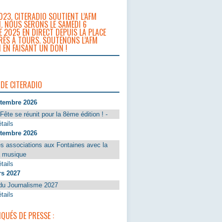
023, CITERADIO SOUTIENT L’AFM
. NOUS SERONS LE SAMEDI 6
 2025 EN DIRECT DEPUIS LA PLACE
RÈS À TOURS. SOUTENONS L’AFM
 EN FAISANT UN DON !
 DE CITERADIO
ptembre 2026
Fête se réunit pour la 8ème édition ! -
tails
ptembre 2026
s associations aux Fontaines avec la
a musique
tails
rs 2027
du Journalisme 2027
tails
UÉS DE PRESSE :