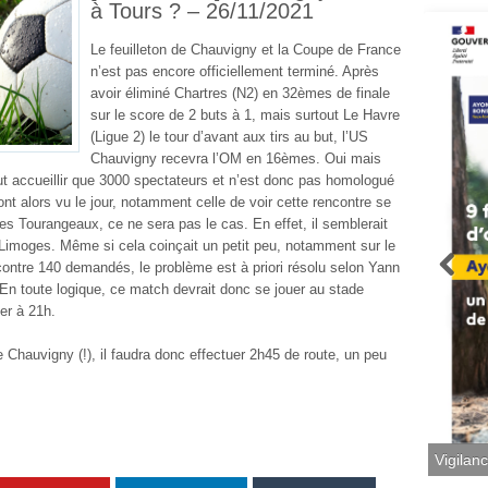
à Tours ? – 26/11/2021
Le feuilleton de Chauvigny et la Coupe de France
n’est pas encore officiellement terminé. Après
avoir éliminé Chartres (N2) en 32èmes de finale
sur le score de 2 buts à 1, mais surtout Le Havre
(Ligue 2) le tour d’avant aux tirs au but, l’US
Chauvigny recevra l’OM en 16èmes. Oui mais
ut accueillir que 3000 spectateurs et n’est donc pas homologué
ont alors vu le jour, notamment celle de voir cette rencontre se
s Tourangeaux, ce ne sera pas le cas. En effet, il semblerait
 Limoges. Même si cela coinçait un petit peu, notamment sur le
contre 140 demandés, le problème est à priori résolu selon Yann
 En toute logique, ce match devrait donc se jouer au stade
er à 21h.
Chauvigny (!), il faudra donc effectuer 2h45 de route, un peu
Vigilan