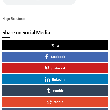
Hugo Beaufreton.
Share on Social Media
x
facebook
pinterest
linkedin
tumblr
reddit