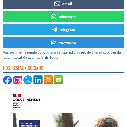
email
whatsapp
telegram
mastodon
Assises internationale du journalisme
,
citéradio
,
impro de citeradio
,
olivier da
laga
,
Pascal Ricaud
,
radio
,
rfi
,
Tours
NOS RÉSEAUX SOCIAUX