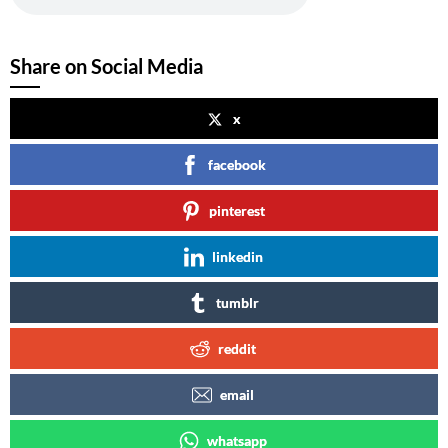
Share on Social Media
x
facebook
pinterest
linkedin
tumblr
reddit
email
whatsapp