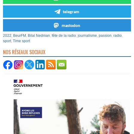
telegram
mastodon
2022
,
BeurFM
,
Bilal Nedman
,
fête de la radio
,
journalisme
,
passion
,
radio
,
sport
,
Time sport
NOS RÉSEAUX SOCIAUX