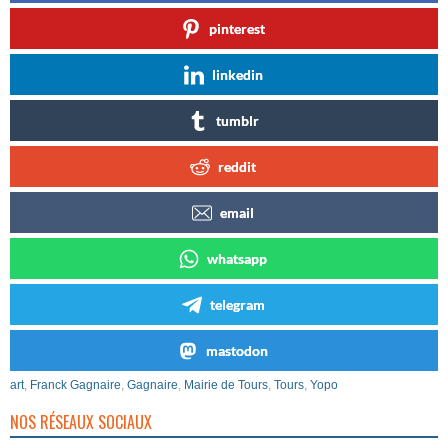
pinterest
linkedin
tumblr
reddit
email
whatsapp
telegram
mastodon
art
,
Franck Gagnaire
,
Gagnaire
,
Mairie de Tours
,
Tours
,
Yopo
NOS RÉSEAUX SOCIAUX