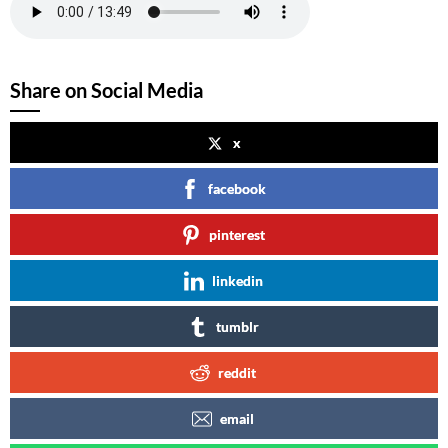
Share on Social Media
x
facebook
pinterest
linkedin
tumblr
reddit
email