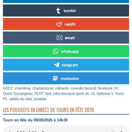
tumblr
reddit
email
whatsapp
telegram
mastodon
AOCC
,
chambray
,
championnat
,
citéradio
,
corentin faussot
,
facebook
,
FC
Ouest Tourangeau
,
FCOT
,
foot
,
infos touraine sport
,
its
,
n3
,
National 3
,
Tours
FC
,
vallée du cher
,
youtube
LES PODCASTS EN DIRECT DE TOURS EN FÊTE 2026
Tours en fête du 09/08/2026 à 14h38