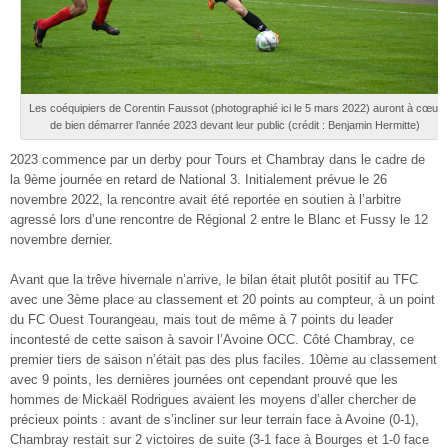
Les coéquipiers de Corentin Faussot (photographié ici le 5 mars 2022) auront à cœur
de bien démarrer l’année 2023 devant leur public (crédit : Benjamin Hermitte)
2023 commence par un derby pour Tours et Chambray dans le cadre de
la 9ème journée en retard de National 3. Initialement prévue le 26
novembre 2022, la rencontre avait été reportée en soutien à l’arbitre
agressé lors d’une rencontre de Régional 2 entre le Blanc et Fussy le 12
novembre dernier.
Avant que la trêve hivernale n’arrive, le bilan était plutôt positif au TFC
avec une 3ème place au classement et 20 points au compteur, à un point
du FC Ouest Tourangeau, mais tout de même à 7 points du leader
incontesté de cette saison à savoir l’Avoine OCC. Côté Chambray, ce
premier tiers de saison n’était pas des plus faciles. 10ème au classement
avec 9 points, les dernières journées ont cependant prouvé que les
hommes de Mickaël Rodrigues avaient les moyens d’aller chercher de
précieux points : avant de s’incliner sur leur terrain face à Avoine (0-1),
Chambray restait sur 2 victoires de suite (3-1 face à Bourges et 1-0 face