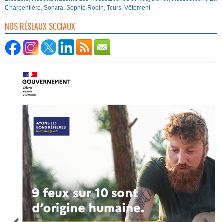
Charpentière
,
Sonara
,
Sophie Robin
,
Tours
,
Vêtement
NOS RÉSEAUX SOCIAUX