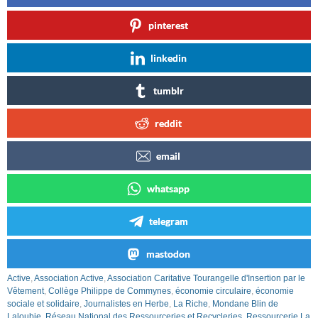
pinterest
linkedin
tumblr
reddit
email
whatsapp
telegram
mastodon
Active
,
Association Active
,
Association Caritative Tourangelle d'Insertion par le
Vêtement
,
Collège Philippe de Commynes
,
économie circulaire
,
économie
sociale et solidaire
,
Journalistes en Herbe
,
La Riche
,
Mondane Blin de
Laloubie
,
Réseau National des Ressourceries et Recycleries
,
Ressourcerie La