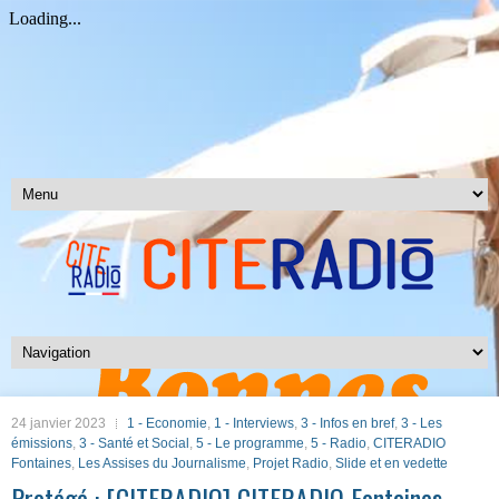
24 janvier 2023
1 - Economie
,
1 - Interviews
,
3 - Infos en bref
,
3 - Les
émissions
,
3 - Santé et Social
,
5 - Le programme
,
5 - Radio
,
CITERADIO
Fontaines
,
Les Assises du Journalisme
,
Projet Radio
,
Slide et en vedette
Protégé : [CITERADIO] CITERADIO Fontaines