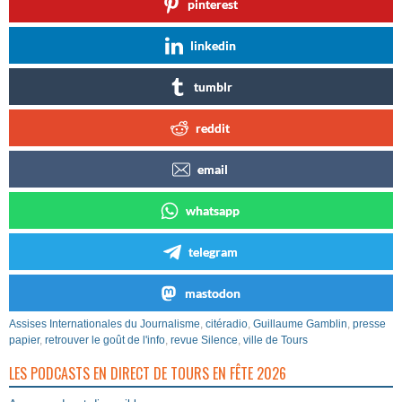
pinterest
linkedin
tumblr
reddit
email
whatsapp
telegram
mastodon
Assises Internationales du Journalisme
,
citéradio
,
Guillaume Gamblin
,
presse
papier
,
retrouver le goût de l'info
,
revue Silence
,
ville de Tours
LES PODCASTS EN DIRECT DE TOURS EN FÊTE 2026