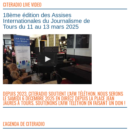
CITERADIO LIVE VIDEO
18ème édition des Assises
Internationales du Journalisme de
Tours du 11 au 13 mars 2025
DEPUIS 2023, CITERADIO SOUTIENT L’AFM TÉLÉTHON. NOUS SERONS
LE SAMEDI 6 DÉCEMBRE 2025 EN DIRECT DEPUIS LA PLACE JEAN
JAURÈS À TOURS. SOUTENONS L’AFM TÉLÉTHON EN FAISANT UN DON !
L'AGENDA DE CITERADIO