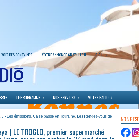
»
A VOIX DES FONTAINES
VOTRE ANNONCE GRATUITE !!
C.G.U.
»
»
»
 BREF
LE PROGRAMME
NOS SERVICES
VOTRE RADIO
,
3 - Les émissions
,
Ca se passe en Touraine
,
Les Rendez-vous de
NOS RÉS
aya | LE TROGLO, premier supermarché