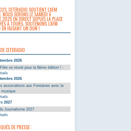
023, CITERADIO SOUTIENT L’AFM
. NOUS SERONS LE SAMEDI 6
 2025 EN DIRECT DEPUIS LA PLACE
RÈS À TOURS. SOUTENONS L’AFM
 EN FAISANT UN DON !
 DE CITERADIO
ptembre 2026
Fête se réunit pour la 8ème édition ! -
tails
ptembre 2026
s associations aux Fontaines avec la
a musique
tails
rs 2027
du Journalisme 2027
tails
UÉS DE PRESSE :