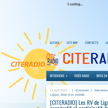
ACCUEIL
SITE MAP
CONTACTS
L
»
INTERVIEWS
VIDÉO RADIO
INFOS EN
14 avril 2023
1 - Economie
,
1 - Interviews
Ligaya
,
Slide et en vedette
[CITERADIO] Les RV de Lig