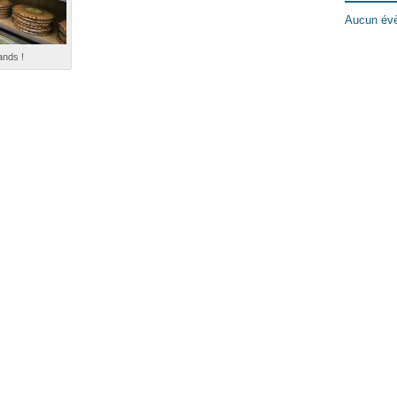
Aucun évè
ands !