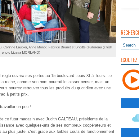
RECHERC
, Corinne Laubier, Anne Monot, Fabrice Brunet et Brigitte Guilloreau (crédit
photo Ligaya MORLAND)
ECOUTEZ 
le Troglo ouvrira ses portes au 15 boulevard Louis XI à Tours. Le
la roche, comme son nom pourrait le laisser penser, mais un
 vous pourrez retrouver tous les produits du quotidien avec une
ac à petits prix.
travailler un peu !
 de ce futur magasin avec Judith GALTEAU, présidente de la
aissance avec quelques-uns de ses nombreux coopérateurs et
és au plus juste, c’est grâce aux faibles coûts de fonctionnement