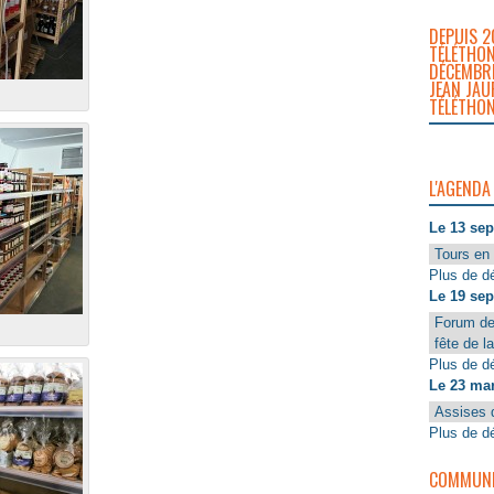
DEPUIS 2
TÉLÉTHON
DÉCEMBRE
JEAN JAU
TÉLÉTHON
L'AGENDA
Le 13 se
Tours en 
Plus de dé
Le 19 se
Forum de
…
fête de l
Plus de dé
Le 23 ma
Assises 
Plus de dé
COMMUNIQ