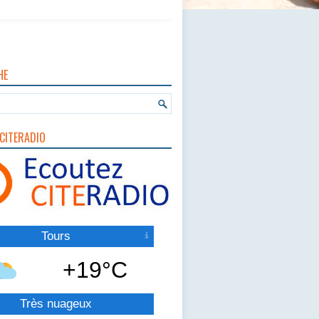
HE
CITERADIO
Tours
+19°C
Très nuageux