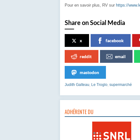
Pour en savoir plus, RV sur
https://www.le
Share on Social Media
x
facebook
reddit
email
mastodon
Judith Galteau
,
Le Troglo
,
supermarché
ADHÉRENTE DU