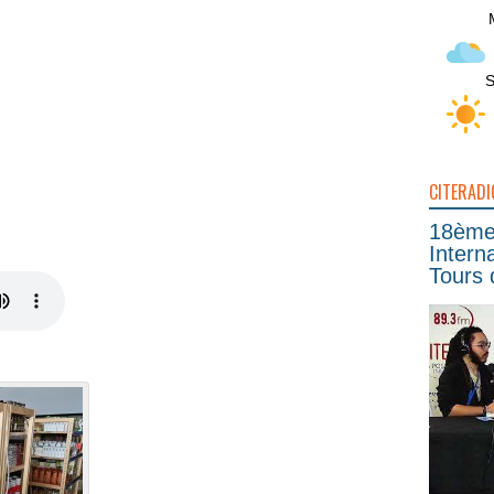
S
CITERADI
18ème 
Intern
Tours 