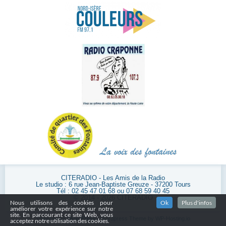
CITERADIO - Les Amis de la Radio
Le studio : 6 rue Jean-Baptiste Greuze - 37200 Tours
Tél : 02 45 47 01 68 ou 07 68 59 40 45
© 2014 - 2026 CITERADIO
Nous utilisons des cookies pour
Ok
Plus d'infos
améliorer votre expérience sur notre
site. En parcourant ce site Web, vous
Powered by
WordPress
| Wordpress Theme by
WP-Hosting.io
acceptez notre utilisation des cookies.