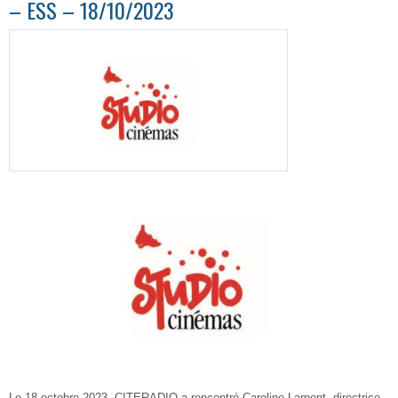
– ESS – 18/10/2023
Le 18 octobre 2023, CITERADIO a rencontré Caroline Larpent, directrice