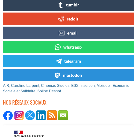
tumblr
reddit
email
whatsapp
telegram
mastodon
AIR
,
Caroline Larpent
,
Cinémas Studios
,
ESS
,
Insertion
,
Mois de l’Economie
Sociale et Solidaire
,
Soline Desnot
NOS RÉSEAUX SOCIAUX