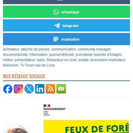
whatsapp
telegram
mastodon
animateur
,
attaché de presse
,
communication
,
community manager
,
documentaliste
,
information
,
journal télévisé
,
journaliste reporter d'images
,
métier
,
présentateur
,
radio
,
Rédacteur en chef
,
scripte
,
technicien-réalisateur
,
télévision
,
TV Tours-Val de Loire
NOS RÉSEAUX SOCIAUX