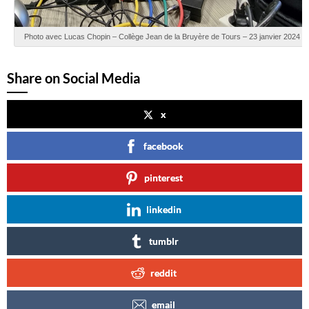
Photo avec Lucas Chopin – Collège Jean de la Bruyère de Tours – 23 janvier 2024
Share on Social Media
x
facebook
pinterest
linkedin
tumblr
reddit
email