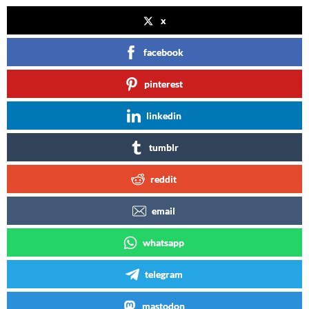
x
facebook
pinterest
linkedin
tumblr
reddit
email
whatsapp
telegram
mastodon