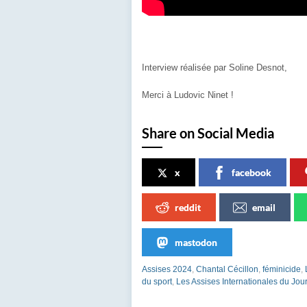
Interview réalisée par Soline Desnot,
Merci à Ludovic Ninet !
Share on Social Media
x
facebook
reddit
email
mastodon
Assises 2024
,
Chantal Cécillon
,
féminicide
,
du sport
,
Les Assises Internationales du Jou