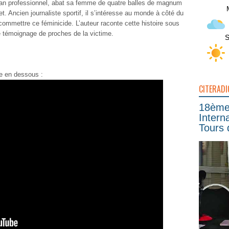
an professionnel, abat sa femme de quatre balles de magnum
t. Ancien journaliste sportif, il s’intéresse au monde à côté du
commettre ce féminicide. L’auteur raconte cette histoire sous
e témoignage de proches de la victime.
S
te en dessous :
CITERADI
18ème 
Intern
Tours 