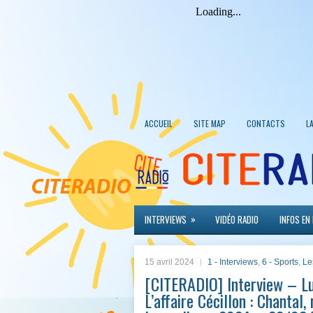
ACCUEIL
SITE MAP
CONTACTS
L
»
INTERVIEWS
VIDÉO RADIO
INFOS EN
15 avril 2024
1 - Interviews
,
6 - Sports
,
Le
[CITERADIO] Interview – Lud
L’affaire Cécillon : Chantal,