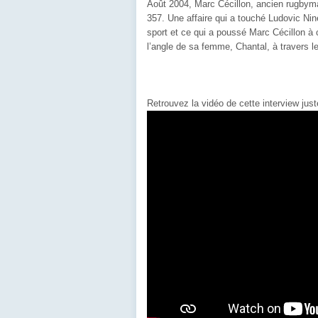
Août 2004, Marc Cécillon, ancien rugbym
357. Une affaire qui a touché Ludovic Nine
sport et ce qui a poussé Marc Cécillon à 
l’angle de sa femme, Chantal, à travers l
Retrouvez la vidéo de cette interview jus