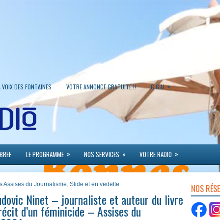
»
A VOIX DES FONTAINES
VOTRE ANNONCE GRATUITE !!
C.G.U.
»
»
»
 BREF
LE PROGRAMME
NOS SERVICES
VOTRE RADIO
s Assises du Journalisme
,
Slide et en vedette
NOS RÉS
ovic Ninet – journaliste et auteur du livre
 récit d’un féminicide – Assises du