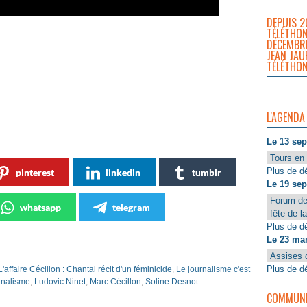
DEPUIS 2
TÉLÉTHON
DÉCEMBRE
JEAN JAU
TÉLÉTHON
L'AGENDA
Le 13 se
Tours en 
Plus de dé
pinterest
linkedin
tumblr
Le 19 se
Forum de
whatsapp
telegram
fête de l
Plus de dé
Le 23 ma
Assises 
Plus de dé
L'affaire Cécillon : Chantal récit d'un féminicide
,
Le journalisme c'est
rnalisme
,
Ludovic Ninet
,
Marc Cécillon
,
Soline Desnot
COMMUNIQ