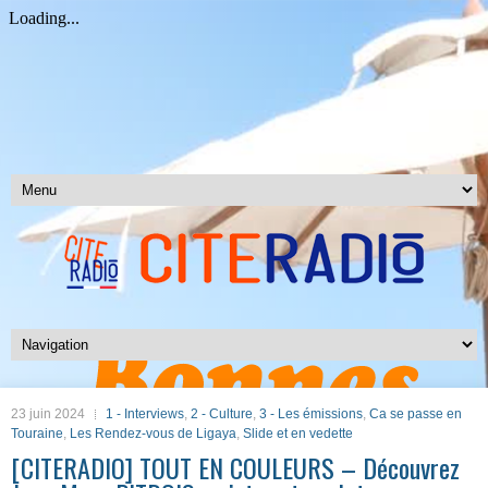
23 juin 2024
1 - Interviews
,
2 - Culture
,
3 - Les émissions
,
Ca se passe en
Touraine
,
Les Rendez-vous de Ligaya
,
Slide et en vedette
[CITERADIO] TOUT EN COULEURS – Découvrez