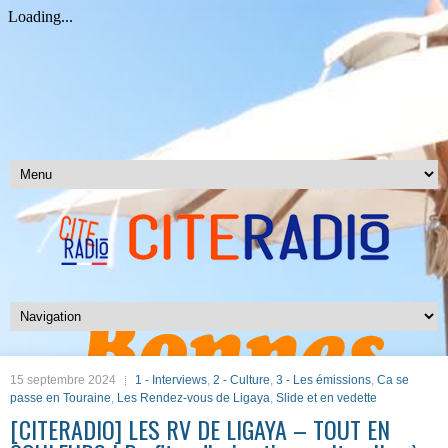
15 septembre 2024
1 - Interviews
,
2 - Culture
,
3 - Les émissions
,
Ca se
passe en Touraine
,
Les Rendez-vous de Ligaya
,
Slide et en vedette
[CITERADIO] LES RV DE LIGAYA – TOUT EN