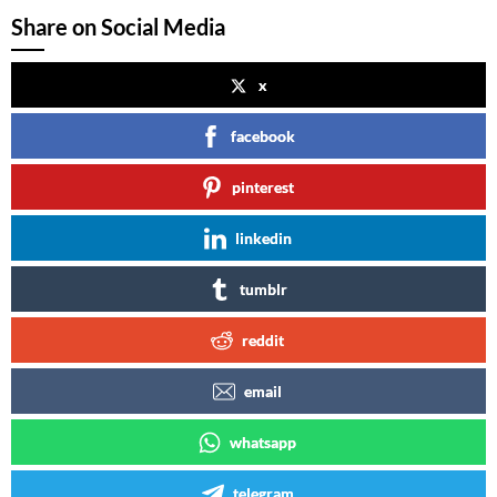
Share on Social Media
x
facebook
pinterest
linkedin
tumblr
reddit
email
whatsapp
telegram