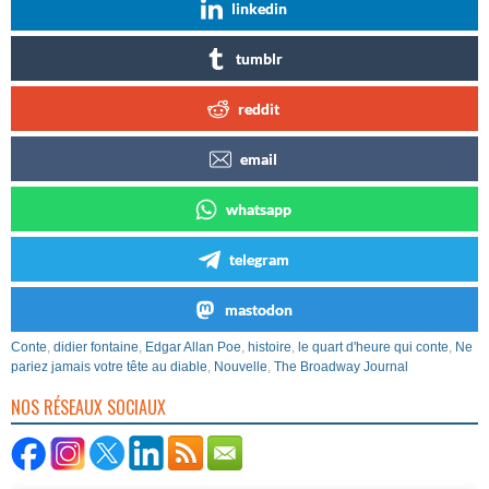
linkedin
tumblr
reddit
email
whatsapp
telegram
mastodon
Conte
,
didier fontaine
,
Edgar Allan Poe
,
histoire
,
le quart d'heure qui conte
,
Ne
pariez jamais votre tête au diable
,
Nouvelle
,
The Broadway Journal
NOS RÉSEAUX SOCIAUX