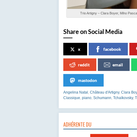
Trio Artigny – Clara Boyer, Miho Pasca
Share on Social Media
x
facebook
reddit
email
mastodon
Angelina Natal
,
Château d'Artigny
,
Clara Bo
Classique
,
piano
,
Schumann
,
Tchaïkovsky
,
T
ADHÉRENTE DU