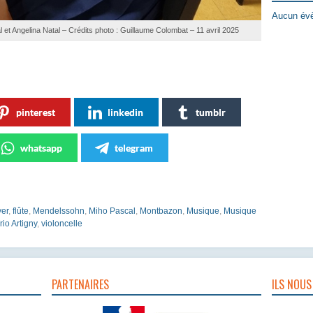
Aucun évè
l et Angelina Natal – Crédits photo : Guillaume Colombat – 11 avril 2025
pinterest
linkedin
tumblr
whatsapp
telegram
yer
,
flûte
,
Mendelssohn
,
Miho Pascal
,
Montbazon
,
Musique
,
Musique
rio Artigny
,
violoncelle
PARTENAIRES
ILS NOUS