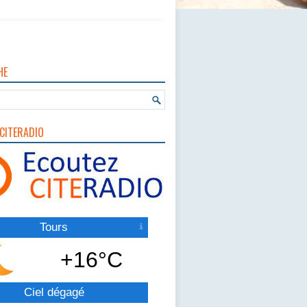
HE
CITERADIO
Tours
+16°C
Ciel dégagé