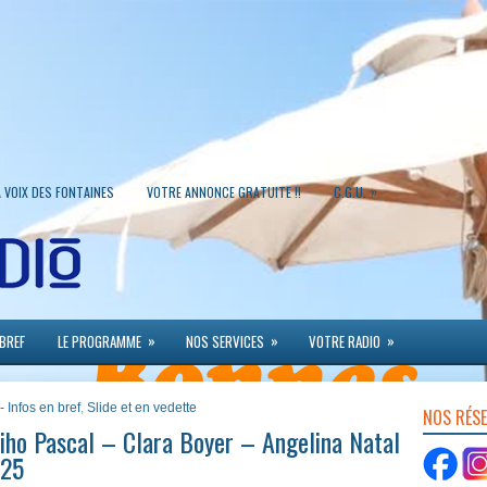
»
A VOIX DES FONTAINES
VOTRE ANNONCE GRATUITE !!
C.G.U.
»
»
»
 BREF
LE PROGRAMME
NOS SERVICES
VOTRE RADIO
- Infos en bref
,
Slide et en vedette
NOS RÉS
ho Pascal – Clara Boyer – Angelina Natal
025