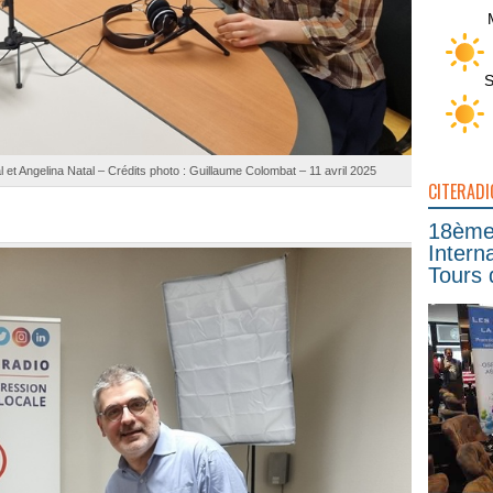
S
l et Angelina Natal – Crédits photo : Guillaume Colombat – 11 avril 2025
CITERADI
18ème 
Intern
Tours 