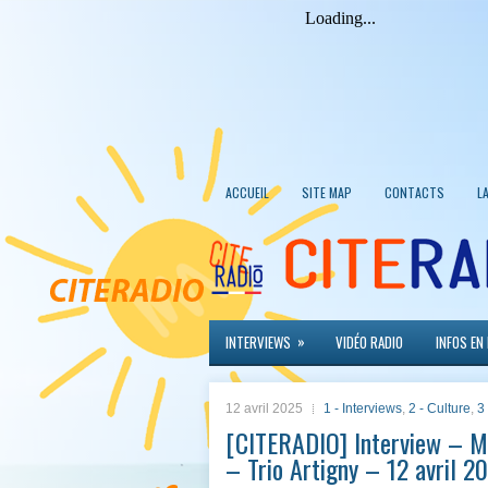
ACCUEIL
SITE MAP
CONTACTS
L
»
INTERVIEWS
VIDÉO RADIO
INFOS EN
12 avril 2025
1 - Interviews
,
2 - Culture
,
3 
[CITERADIO] Interview – Mi
– Trio Artigny – 12 avril 2