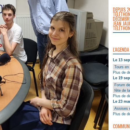
DEPUIS 2
TÉLÉTHON
DÉCEMBRE
JEAN JAU
TÉLÉTHON
L'AGENDA
Le 13 se
Tours en 
Plus de dé
Le 19 se
Forum de
fête de l
Plus de dé
Le 23 ma
Assises 
Plus de dé
COMMUNIQ