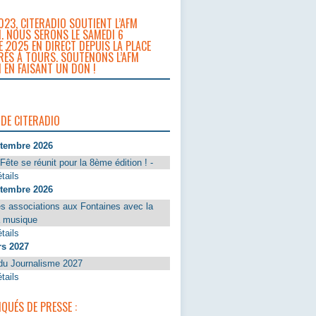
023, CITERADIO SOUTIENT L’AFM
. NOUS SERONS LE SAMEDI 6
 2025 EN DIRECT DEPUIS LA PLACE
RÈS À TOURS. SOUTENONS L’AFM
 EN FAISANT UN DON !
 DE CITERADIO
ptembre 2026
Fête se réunit pour la 8ème édition ! -
tails
ptembre 2026
s associations aux Fontaines avec la
a musique
tails
rs 2027
du Journalisme 2027
tails
UÉS DE PRESSE :