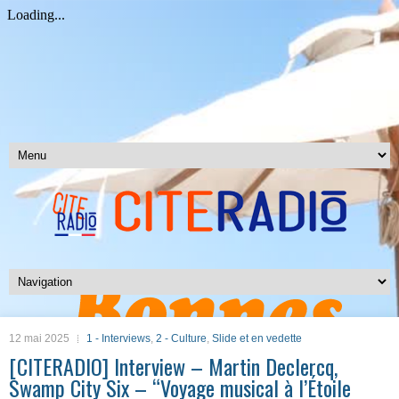
12 mai 2025
1 - Interviews
,
2 - Culture
,
Slide et en vedette
[CITERADIO] Interview – Martin Declercq,
Swamp City Six – “Voyage musical à l’Étoile