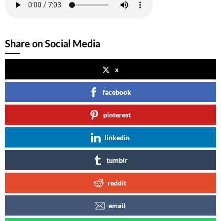
Share on Social Media
x
facebook
pinterest
linkedin
tumblr
reddit
email