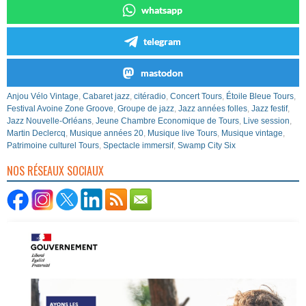
whatsapp
telegram
mastodon
Anjou Vélo Vintage
,
Cabaret jazz
,
citéradio
,
Concert Tours
,
Étoile Bleue Tours
,
Festival Avoine Zone Groove
,
Groupe de jazz
,
Jazz années folles
,
Jazz festif
,
Jazz Nouvelle-Orléans
,
Jeune Chambre Economique de Tours
,
Live session
,
Martin Declercq
,
Musique années 20
,
Musique live Tours
,
Musique vintage
,
Patrimoine culturel Tours
,
Spectacle immersif
,
Swamp City Six
NOS RÉSEAUX SOCIAUX