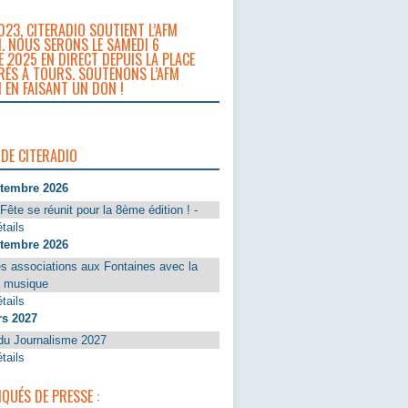
023, CITERADIO SOUTIENT L’AFM
. NOUS SERONS LE SAMEDI 6
 2025 EN DIRECT DEPUIS LA PLACE
RÈS À TOURS. SOUTENONS L’AFM
 EN FAISANT UN DON !
 DE CITERADIO
ptembre 2026
Fête se réunit pour la 8ème édition ! -
tails
ptembre 2026
s associations aux Fontaines avec la
a musique
tails
rs 2027
du Journalisme 2027
tails
UÉS DE PRESSE :