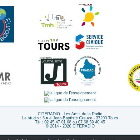
CITERADIO - Les Amis de la Radio
Le studio : 6 rue Jean-Baptiste Greuze - 37200 Tours
Tél : 02 45 47 01 68 ou 07 68 59 40 45
© 2014 - 2026 CITERADIO
Powered by
WordPress
| Theme supported by
WP Hosting