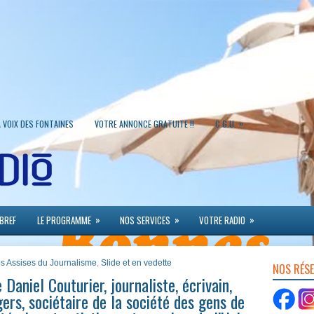
»
A VOIX DES FONTAINES
VOTRE ANNONCE GRATUITE !!
C.G.U.
»
»
»
 BREF
LE PROGRAMME
NOS SERVICES
VOTRE RADIO
s Assises du Journalisme
,
Slide et en vedette
NOS RÉS
aniel Couturier, journaliste, écrivain,
rs, sociétaire de la société des gens de