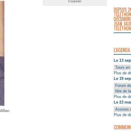
Couturier
DEPUIS 2
TÉLÉTHON
DÉCEMBRE
JEAN JAU
TÉLÉTHON
L'AGENDA
Le 13 se
Tours en 
Plus de dé
Le 19 se
Forum de
fête de l
Plus de dé
Le 23 ma
Assises 
illan.
Plus de dé
COMMUNIQ