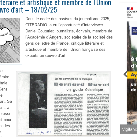
ittéraire et artistique et membre de l’Union
uvre d’art – 18/02/25
Dans le cadre des assises du journalisme 2025,
CITERADIO a eu l’opportunité d’interviewer
Daniel Couturier,
journaliste, écrivain, membre de
l’Académie d’Angers, sociétaire de la société des
gens de lettre de France, critique littéraire et
artistique et membre de l’Union française des
experts en œuvre d’art.
les
éraire
émie
 Gens
de
art
. Sa
ent, à
 presse
t pour
s les
e
Vigilan