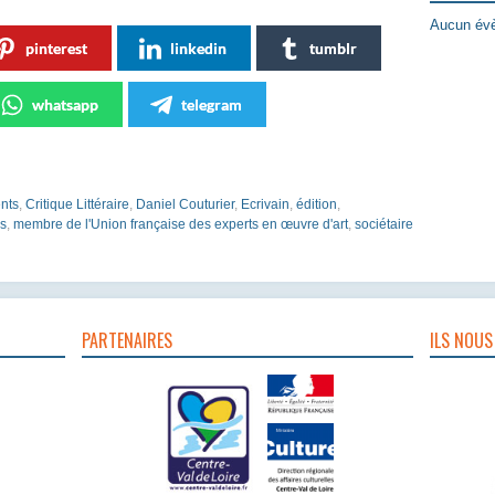
Aucun évè
pinterest
linkedin
tumblr
whatsapp
telegram
ents
,
Critique Littéraire
,
Daniel Couturier
,
Ecrivain
,
édition
,
s
,
membre de l'Union française des experts en œuvre d'art
,
sociétaire
PARTENAIRES
ILS NOUS