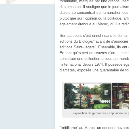
formidable, marquée par une grande liber
d’expression
. Il souligne que le journalis
d’alors se concentrait sur la
narration des 
plutôt que sur l’opinion ou la politique
, af
également étendue au Maroc, où il a rédi
Son parcours s’est enrichi dans le domaine
éditions du Biologie,” avant de s’associer
éditions Saint-Légers”
. Ensemble, ils ont
En tant qu’expert en œuvres d’art, il s’es
constituer une
collection unique au monde
l’international depuis 1974
. Il possède é
d’artistes
, exposée une quarantaine de fo
exposition de girouettes | exposition de
“trétillisme” au Maroc
, un concept novateu