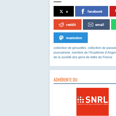
x
facebook
reddit
email
mastodon
collection de girouettes
,
collection de parav
journalisme
,
membre de l'Académie d’Anger
de la société des gens de lettre de France
ADHÉRENTE DU