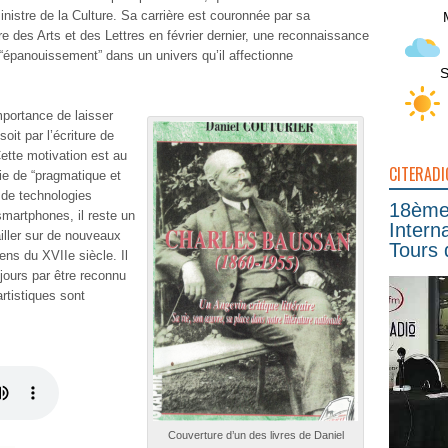
nistre de la Culture
. Sa carrière est couronnée par sa
re des Arts et des Lettres
en février dernier, une reconnaissance
“épanouissement” dans un univers qu’il affectionne
S
importance de
laisser
soit par l’écriture de
Cette motivation est au
CITERADI
fie de “pragmatique et
 de technologies
18ème 
martphones, il reste un
Intern
iller sur de nouveaux
Tours 
ens du XVIIe siècle
. Il
oujours par être reconnu
artistiques sont
Couverture d’un des livres de Daniel