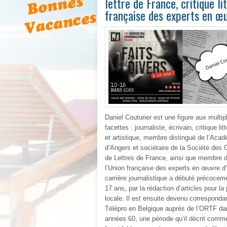
lettre de France, critique l
française des experts en œ
Daniel Couturier est une figure aux multip
facettes :
journaliste, écrivain, critique litt
et artistique
, membre distingué de l’Acad
d’Angers et sociétaire de la Société des
de Lettres de France, ainsi que membre 
l’Union française des experts en œuvre d’
carrière journalistique a débuté précocem
17 ans, par la rédaction d’articles pour la
locale
. Il est ensuite devenu
correspondan
Télépro en Belgique auprès de l’ORTF
dan
années 60, une période qu’il décrit comm