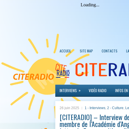
ACCUEIL
SITE MAP
CONTACTS
L
»
INTERVIEWS
VIDÉO RADIO
INFOS EN
26 juin 2025
1 - Interviews
,
2 - Culture
,
Le
[CITERADIO] – Interview de D
membre de l’Académie d’Ange