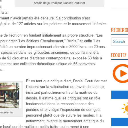
té
Article de journal par Daniel Couturier
me
faits
firmant n’avoir jamais été censuré
. Sa contribution s’est
gé plus de
127 articles sur les peintres et le mouvement littéraire
.
RECHERC
 de l’édition, en fondant initialement sa propre structure, “Les
 pour créer “Les éditions Cheminement,” “Arcis,” et enfin “Les
 édité un nombre impressionnant d’environ
3000 livres en 20 ans.
t spécialisé dans les girouettes anciennes, ce qui l’a mené à
ECOUTEZ 
 de 91 girouettes d’artistes contemporains
, exposée 53 fois à
galement une
collection thématique unique de 66 paravents
is.
Et en tant que critique d’art, Daniel Couturier met
l’accent sur la
valorisation du travail de l’artiste
,
insistant particulièrement sur la maîtrise du
dessin
. Il estime que
les critiques ont un rôle
fondamental dans la reconnaissance des
peintres
et privilégie l’expression de son
goût
 paravents
personnel plutôt que de suivre les modes
. Il a
notamment
inventé le mouvement artistique du
r basé sur de multiples petits traits, qui a mené à une