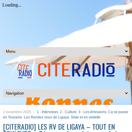
2 novembre 2025
1 - Interviews
,
2 - Culture
,
3 - Les émissions
,
Ca se passe
en Touraine
,
Les Rendez-vous de Ligaya
,
Slide et en vedette
[CITERADIO] LES RV DE LIGAYA – TOUT EN