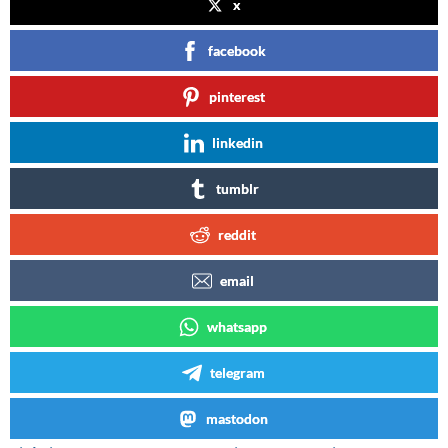
x
facebook
pinterest
linkedin
tumblr
reddit
email
whatsapp
telegram
mastodon