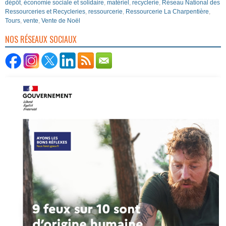
dépôt
,
économie sociale et solidaire
,
matériel
,
recyclerie
,
Réseau National des
Ressourceries et Recycleries
,
ressourcerie
,
Ressourcerie La Charpentière
,
Tours
,
vente
,
Vente de Noël
NOS RÉSEAUX SOCIAUX