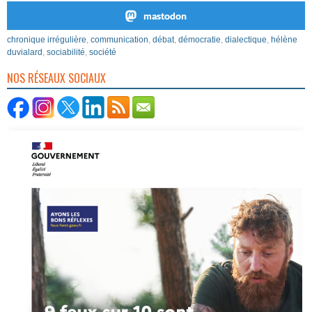
mastodon
chronique irrégulière
,
communication
,
débat
,
démocratie
,
dialectique
,
hélène
duvialard
,
sociabilité
,
société
NOS RÉSEAUX SOCIAUX