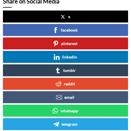
Share on Social Media
x
facebook
pinterest
linkedin
tumblr
reddit
email
whatsapp
telegram