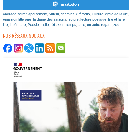
mastodon
andrade serrer
,
apaisement
,
Auteur
,
chemins
,
citéradio
,
Culture
,
cycle de la vie
,
émission littéraire
,
la dame des saisons
,
lecture
,
lecture poétique
,
lire et faire
lire
,
Littérature
,
Poésie
,
radio
,
réflexion
,
temps
,
terre
,
un autre regard
,
zoé
NOS RÉSEAUX SOCIAUX