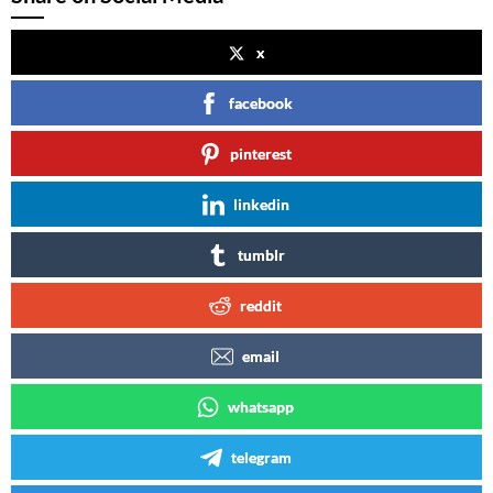
x
facebook
pinterest
linkedin
tumblr
reddit
email
whatsapp
telegram