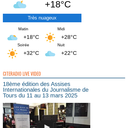
+18°C
Très nuageux
Matin
Midi
+18°C
+28°C
Soirée
Nuit
+32°C
+22°C
CITERADIO LIVE VIDEO
18ème édition des Assises
Internationales du Journalisme de
Tours du 11 au 13 mars 2025