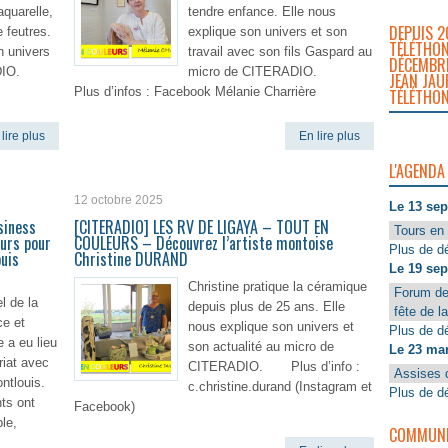
aquarelle,
tendre enfance. Elle nous
DEPUIS 2
 feutres.
explique son univers et son
TÉLÉTHON
n univers
travail avec son fils Gaspard au
DÉCEMBRE
RADIO.
micro de CITERADIO.
JEAN JAU
Plus d’infos : Facebook Mélanie Charrière
TÉLÉTHON
lire plus
En lire plus
L'AGENDA
12 octobre 2025
Le 13 se
siness
[CITERADIO] LES RV DE LIGAYA – TOUT EN
Tours en 
eurs pour
COULEURS – Découvrez l’artiste montoise
Plus de dé
ouis
Christine DURAND
Le 19 se
Christine pratique la céramique
Forum de
l de la
depuis plus de 25 ans. Elle
fête de l
e et
nous explique son univers et
Plus de dé
e a eu lieu
son actualité au micro de
Le 23 ma
riat avec
CITERADIO. Plus d’info :
Assises 
ntlouis.
c.christine.durand (Instagram et
Plus de dé
nts ont
Facebook)
ble,
COMMUNIQ