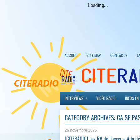
ACCUEIL
SITE MAP
CONTACTS
L
»
INTERVIEWS
VIDÉO RADIO
INFOS EN
CATEGORY ARCHIVES:
CA SE PA
26 novembre 2025
[CITERADIO] Les RV de Ligaya – A la d