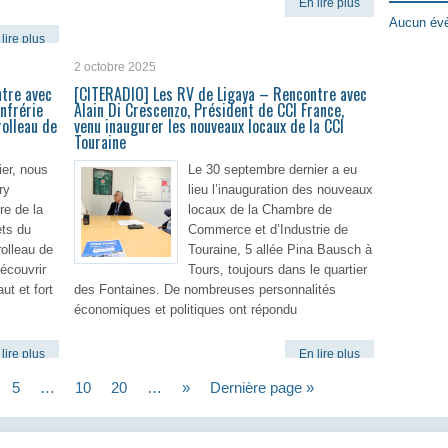
En lire plus
Aucun évè
lire plus
2 octobre 2025
tre avec
[CITERADIO] Les RV de Ligaya – Rencontre avec
nfrérie
Alain Di Crescenzo, Président de CCI France,
olleau de
venu inaugurer les nouveaux locaux de la CCI
Touraine
er, nous
Le 30 septembre dernier a eu
ry
lieu l’inauguration des nouveaux
e de la
locaux de la Chambre de
ets du
Commerce et d’Industrie de
olleau de
Touraine, 5 allée Pina Bausch à
écouvrir
Tours, toujours dans le quartier
ut et fort
des Fontaines. De nombreuses personnalités
économiques et politiques ont répondu
lire plus
En lire plus
5
…
10
20
…
»
Dernière page »