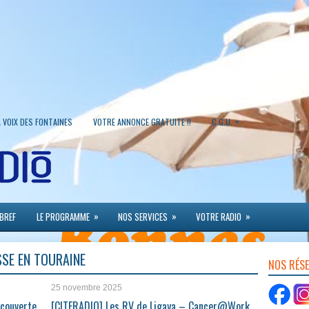
»
A VOIX DES FONTAINES
VOTRE ANNONCE GRATUITE !!
C.G.U.
»
»
»
 BREF
LE PROGRAMME
NOS SERVICES
VOTRE RADIO
SSE EN TOURAINE
NOS RÉS
25 novembre 2025
écouverte
[CITERADIO] Les RV de Ligaya – Cancer@Work