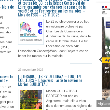
et toutes les CCI de la Région Centre-Val de
 – Mois de
Loire, ensemble pour changer le regard de la
société et de l’entreprise sur les malades –
Mois de l’ESS – 25 11 2025
PI
Le 21 octobre dernier a eu lieu
al
un webinaire orchestré par
ires de
Chambre de Commerce et
ssociation
d’Industrie de Touraine, dans le
ises
cadre d’Octobre Rose. Ce fut
gées dans
l’occasion de découvrir
 (RSE).
l’association Cancer@Work, dont l’objectif est de
entre les
briser les tabous sur la maladie
En lire plus
lire plus
23 novembre 2025
écouverte
[CITERADIO] LES RV DE LIGAYA – TOUT EN
gent »
COULEURS – Découvrez l’artiste esvrienne
Marion GUILLOTEAU
018, “Les
Marion GUILLOTEAU
” est la
RADFORD est née en
e des
Angleterre, mais elle a vécu
agent pour
dans de nombreuses régions de
sive et un
Vigilan