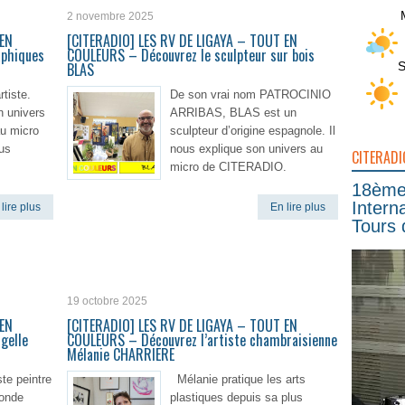
2 novembre 2025
 EN
[CITERADIO] LES RV DE LIGAYA – TOUT EN
aphiques
COULEURS – Découvrez le sculpteur sur bois
S
BLAS
tiste.
De son vrai nom PATROCINIO
n univers
ARRIBAS, BLAS est un
au micro
sculpteur d’origine espagnole. Il
us
nous explique son univers au
CITERADI
micro de CITERADIO.
18ème 
Intern
lire plus
En lire plus
Tours 
19 octobre 2025
 EN
[CITERADIO] LES RV DE LIGAYA – TOUT EN
gelle
COULEURS – Découvrez l’artiste chambraisienne
Mélanie CHARRIERE
ste peintre
Mélanie pratique les arts
monde
plastiques depuis sa plus