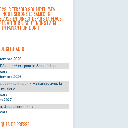
023, CITERADIO SOUTIENT L’AFM
. NOUS SERONS LE SAMEDI 6
 2025 EN DIRECT DEPUIS LA PLACE
RÈS À TOURS. SOUTENONS L’AFM
 EN FAISANT UN DON !
 DE CITERADIO
ptembre 2026
Fête se réunit pour la 8ème édition ! -
tails
ptembre 2026
s associations aux Fontaines avec la
a musique
tails
rs 2027
du Journalisme 2027
tails
UÉS DE PRESSE :