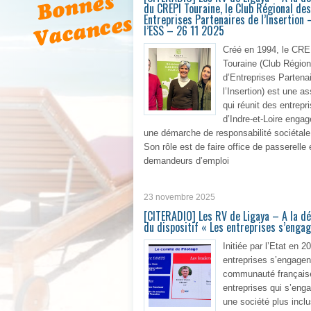
du CREPI Touraine, le Club Régional des
Entreprises Partenaires de l’Insertion
l’ESS – 26 11 2025
Créé en 1994, le CRE
Touraine (Club Région
d’Entreprises Partena
l’Insertion) est une a
qui réunit des entrepr
d’Indre-et-Loire enga
une démarche de responsabilité sociétale
Son rôle est de faire office de passerelle 
demandeurs d’emploi
En 
23 novembre 2025
[CITERADIO] Les RV de Ligaya – A la d
du dispositif « Les entreprises s’enga
Initiée par l’Etat en 2
entreprises s’engagent
communauté français
entreprises qui s’eng
une société plus inclu