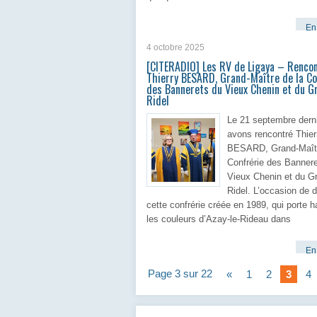
En 
4 octobre 2025
[CITERADIO] Les RV de Ligaya – Rencon
Thierry BESARD, Grand-Maître de la Co
des Bannerets du Vieux Chenin et du Gr
Ridel
Le 21 septembre derni
avons rencontré Thier
BESARD, Grand-Maîtr
Confrérie des Banner
Vieux Chenin et du Gr
Ridel. L’occasion de d
cette confrérie créée en 1989, qui porte ha
les couleurs d’Azay-le-Rideau dans
En 
Page 3 sur 22
«
1
2
3
4