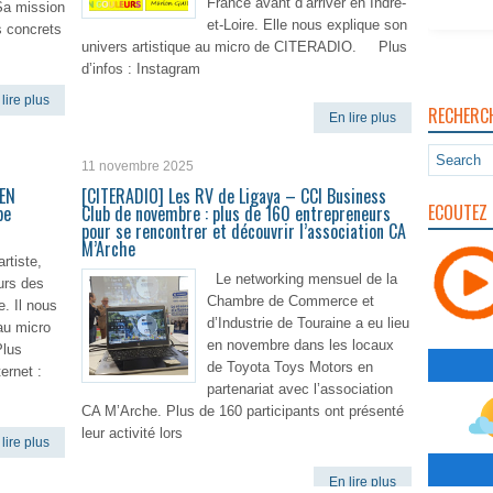
France avant d’arriver en Indre-
Sa mission
et-Loire. Elle nous explique son
s concrets
univers artistique au micro de CITERADIO. Plus
d’infos : Instagram
lire plus
RECHERC
En lire plus
11 novembre 2025
 EN
[CITERADIO] Les RV de Ligaya – CCI Business
ECOUTEZ 
pe
Club de novembre : plus de 160 entrepreneurs
pour se rencontrer et découvrir l’association CA
M’Arche
rtiste,
Le networking mensuel de la
urs des
Chambre de Commerce et
. Il nous
d’Industrie de Touraine a eu lieu
au micro
en novembre dans les locaux
lus
de Toyota Toys Motors en
ternet :
partenariat avec l’association
CA M’Arche. Plus de 160 participants ont présenté
leur activité lors
lire plus
En lire plus