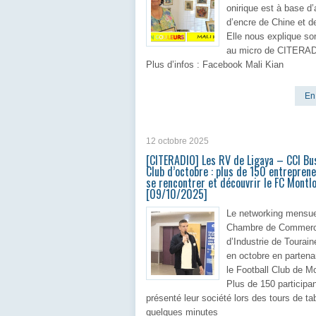
onirique est à base d’
d’encre de Chine et de
Elle nous explique so
au micro de CITE
Plus d’infos : Facebook Mali Kian
En 
12 octobre 2025
[CITERADIO] Les RV de Ligaya – CCI Bu
Club d’octobre : plus de 150 entrepren
se rencontrer et découvrir le FC Montl
[09/10/2025]
Le networking mensue
Chambre de Commerc
d’Industrie de Tourain
en octobre en partena
le Football Club de Mo
Plus de 150 participa
présenté leur société lors des tours de ta
quelques minutes